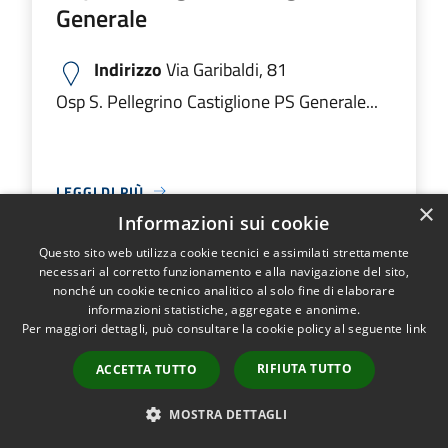
Generale
Indirizzo
Via Garibaldi, 81
Osp S. Pellegrino Castiglione PS Generale...
LEGGI DI PIÙ
×
Informazioni sui cookie
Questo sito web utilizza cookie tecnici e assimilati strettamente
necessari al corretto funzionamento e alla navigazione del sito,
Ospedale M.O. Locatelli Piario PS
nonché un cookie tecnico analitico al solo fine di elaborare
informazioni statistiche, aggregate e anonime.
Generale
Per maggiori dettagli, può consultare la cookie policy al seguente
link
Indirizzo
Via Groppino, 22
RIFIUTA TUTTO
ACCETTA TUTTO
Ospedale M.O. Locatelli Piario PS Generale...
MOSTRA DETTAGLI