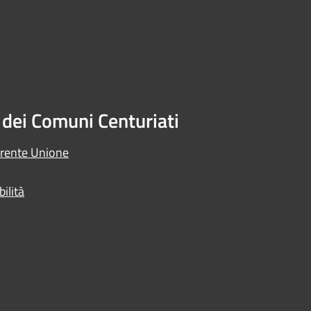
dei Comuni Centuriati
arente Unione
ilità