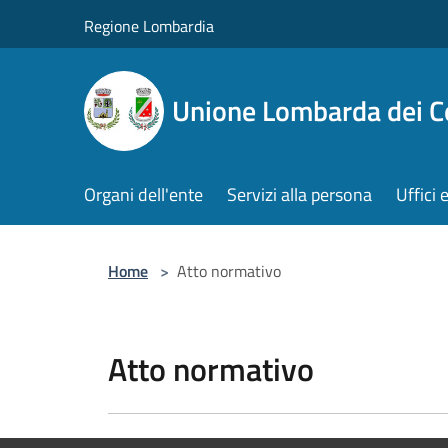
Salta al contenuto principale
Regione Lombardia
Unione Lombarda dei C
Organi dell'ente
Servizi alla persona
Uffici 
Home
>
Atto normativo
Atto normativo