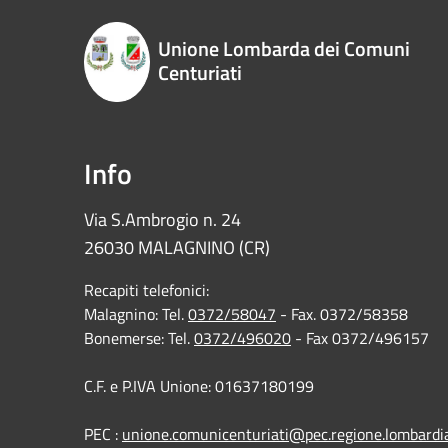
Unione Lombarda dei Comuni
Centuriati
Info
Via S.Ambrogio n. 24
26030 MALAGNINO (CR)
Recapiti telefonici:
Malagnino: Tel.
0372/58047
- Fax. 0372/58358
Bonemerse: Tel.
0372/496020
- Fax 0372/496157
C.F. e P.IVA Unione: 01637180199
PEC :
unione.comunicenturiati@pec.regione.lombardia