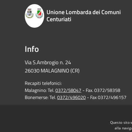
Unione Lombarda dei Comuni
Centuriati
Info
Via S.Ambrogio n. 24
26030 MALAGNINO (CR)
Recapiti telefonici:
Malagnino: Tel.
0372/58047
- Fax. 0372/58358
Bonemerse: Tel.
0372/496020
- Fax 0372/496157
C.F. e P.IVA Unione: 01637180199
Questo sito 
PEC :
unione.comunicenturiati@pec.regione.lombardia
alla navig