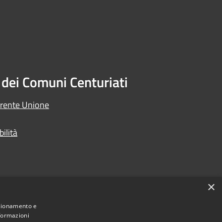
dei Comuni Centuriati
arente Unione
ilità
×
nzionamento e
nformazioni