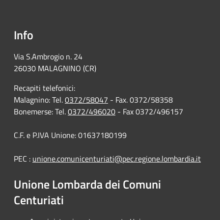
Info
Via S.Ambrogio n. 24
26030 MALAGNINO (CR)
Recapiti telefonici:
Malagnino: Tel.
0372/58047
- Fax. 0372/58358
Bonemerse: Tel.
0372/496020
- Fax 0372/496157
C.F. e P.IVA Unione: 01637180199
PEC :
unione.comunicenturiati@pec.regione.lombardia.it
Unione Lombarda dei Comuni
Centuriati