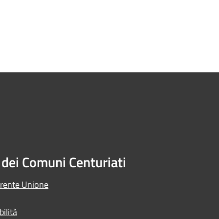
dei Comuni Centuriati
arente Unione
ilità