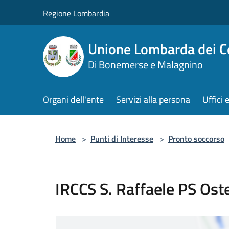
Salta al contenuto principale
Regione Lombardia
Unione Lombarda dei C
Di Bonemerse e Malagnino
Organi dell'ente
Servizi alla persona
Uffici 
Home
>
Punti di Interesse
>
Pronto soccorso
IRCCS S. Raffaele PS Oste