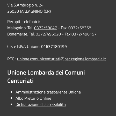
Via S.Ambrogio n. 24
26030 MALAGNINO (CR)
Recapiti telefonici:
Malagnino: Tel.
0372/58047
- Fax. 0372/58358
Bonemerse: Tel.
0372/496020
- Fax 0372/496157
C.F. e P.IVA Unione: 01637180199
PEC :
unione.comunicenturiati@pec.regione.lombardia.it
Unione Lombarda dei Comuni
Centuriati
Amministrazione trasparente Unione
Albo Pretorio Online
Dichiarazione di accessibilità