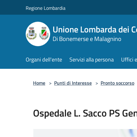
Salta al contenuto principale
Regione Lombardia
Unione Lombarda dei C
Di Bonemerse e Malagnino
Organi dell'ente
Servizi alla persona
Uffici 
Home
>
Punti di Interesse
>
Pronto soccorso
Ospedale L. Sacco PS Ge