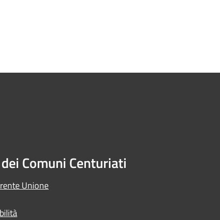
dei Comuni Centuriati
arente Unione
ilità