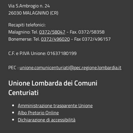
Via S.Ambrogio n. 24
26030 MALAGNINO (CR)
Recapiti telefonici:
Malagnino: Tel.
0372/58047
- Fax. 0372/58358
Bonemerse: Tel.
0372/496020
- Fax 0372/496157
C.F. e P.IVA Unione: 01637180199
PEC :
unione.comunicenturiati@pec.regione.lombardia.it
Unione Lombarda dei Comuni
Centuriati
Amministrazione trasparente Unione
Albo Pretorio Online
Dichiarazione di accessibilità