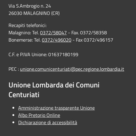
Via S.Ambrogio n. 24
26030 MALAGNINO (CR)
Recapiti telefonici:
Malagnino: Tel.
0372/58047
- Fax. 0372/58358
Bonemerse: Tel.
0372/496020
- Fax 0372/496157
C.F. e P.IVA Unione: 01637180199
PEC :
unione.comunicenturiati@pec.regione.lombardia.it
Unione Lombarda dei Comuni
Centuriati
Amministrazione trasparente Unione
Albo Pretorio Online
Dichiarazione di accessibilità