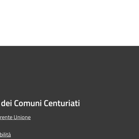
dei Comuni Centuriati
arente Unione
ilità