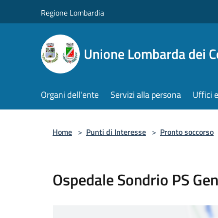
Salta al contenuto principale
Regione Lombardia
Unione Lombarda dei C
Organi dell'ente
Servizi alla persona
Uffici 
Home
>
Punti di Interesse
>
Pronto soccorso
Ospedale Sondrio PS Gen