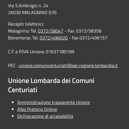
Via S.Ambrogio n. 24
26030 MALAGNINO (CR)
Recapiti telefonici:
Malagnino: Tel.
0372/58047
- Fax. 0372/58358
Bonemerse: Tel.
0372/496020
- Fax 0372/496157
C.F. e P.IVA Unione: 01637180199
PEC :
unione.comunicenturiati@pec.regione.lombardia.it
Unione Lombarda dei Comuni
Centuriati
Amministrazione trasparente Unione
Albo Pretorio Online
Dichiarazione di accessibilità