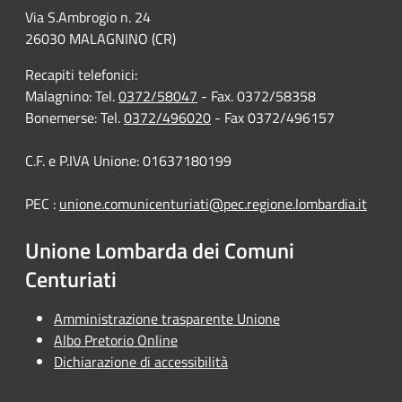
Via S.Ambrogio n. 24
26030 MALAGNINO (CR)
Recapiti telefonici:
Malagnino: Tel.
0372/58047
- Fax. 0372/58358
Bonemerse: Tel.
0372/496020
- Fax 0372/496157
C.F. e P.IVA Unione: 01637180199
PEC :
unione.comunicenturiati@pec.regione.lombardia.it
Unione Lombarda dei Comuni
Centuriati
Amministrazione trasparente Unione
Albo Pretorio Online
Dichiarazione di accessibilità