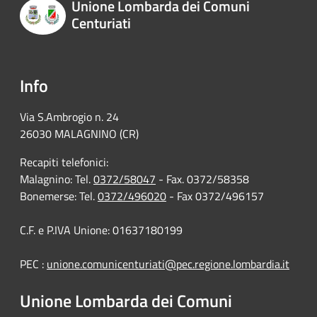
Unione Lombarda dei Comuni
Centuriati
Info
Via S.Ambrogio n. 24
26030 MALAGNINO (CR)
Recapiti telefonici:
Malagnino: Tel.
0372/58047
- Fax. 0372/58358
Bonemerse: Tel.
0372/496020
- Fax 0372/496157
C.F. e P.IVA Unione: 01637180199
PEC :
unione.comunicenturiati@pec.regione.lombardia.it
Unione Lombarda dei Comuni