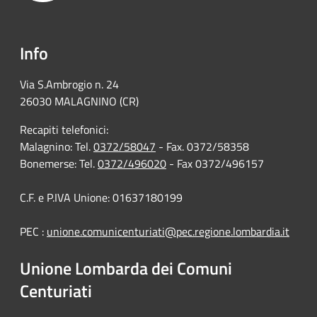
Info
Via S.Ambrogio n. 24
26030 MALAGNINO (CR)
Recapiti telefonici:
Malagnino: Tel.
0372/58047
- Fax. 0372/58358
Bonemerse: Tel.
0372/496020
- Fax 0372/496157
C.F. e P.IVA Unione: 01637180199
PEC :
unione.comunicenturiati@pec.regione.lombardia.it
Unione Lombarda dei Comuni
Centuriati