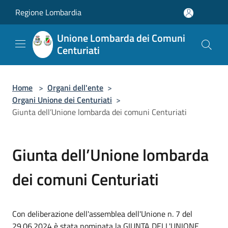
Salta al contenuto principale
Regione Lombardia
Unione Lombarda dei Comuni
Centuriati
Home
>
Organi dell'ente
>
Organi Unione dei Centuriati
>
Giunta dell’Unione lombarda dei comuni Centuriati
Giunta dell’Unione lombarda
dei comuni Centuriati
Con deliberazione dell'assemblea dell'Unione n. 7 del
29.06.2024 è stata nominata la GIUNTA DELL'UNIONE