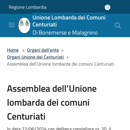
Salta al contenuto principale
Regione Lombardia
Unione Lombarda dei Comuni
Centuriati
Di Bonemerse e Malagnino
Home
>
Organi dell'ente
>
Organi Unione dei Centuriati
>
Assemblea dell’Unione lombarda dei comuni Centuriati
Assemblea dell’Unione
lombarda dei comuni
Centuriati
In data 22/06/2024 con delibera consigliare nr. 20, il